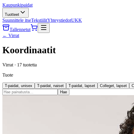
Kaupunkipaidat
Tuotteet
Suunnittele itse
Tekstiilit
Yhteystiedot
UKK
Tallennetut
←
Virrat
Koordinaatit
Virrat
·
17
tuotetta
Tuote
T-paidat, unisex
T-paidat, naiset
T-paidat, lapset
Colleget, lapset
C
Hae