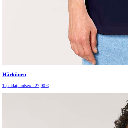
Härkönen
T-paidat, unisex
·
27,90 €