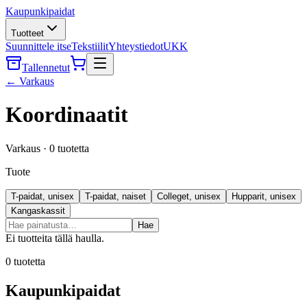
Kaupunkipaidat
Tuotteet
Suunnittele itse
Tekstiilit
Yhteystiedot
UKK
Tallennetut
←
Varkaus
Koordinaatit
Varkaus
·
0
tuotetta
Tuote
T-paidat, unisex
T-paidat, naiset
Colleget, unisex
Hupparit, unisex
Kangaskassit
Hae
Ei tuotteita tällä haulla.
0
tuotetta
Kaupunkipaidat