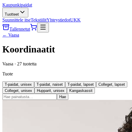
Kaupunkipaidat
Tuotteet
Suunnittele itse
Tekstiilit
Yhteystiedot
UKK
Tallennetut
←
Vaasa
Koordinaatit
Vaasa
·
27
tuotetta
Tuote
T-paidat, unisex
T-paidat, naiset
T-paidat, lapset
Colleget, lapset
Colleget, unisex
Hupparit, unisex
Kangaskassit
Hae