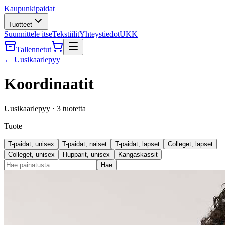
Kaupunkipaidat
Tuotteet
Suunnittele itse
Tekstiilit
Yhteystiedot
UKK
Tallennetut
←
Uusikaarlepyy
Koordinaatit
Uusikaarlepyy
·
3
tuotetta
Tuote
T-paidat, unisex
T-paidat, naiset
T-paidat, lapset
Colleget, lapset
Colleget, unisex
Hupparit, unisex
Kangaskassit
Hae