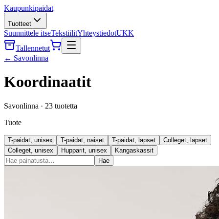
Kaupunkipaidat
Tuotteet
Suunnittele itse
Tekstiilit
Yhteystiedot
UKK
Tallennetut
←
Savonlinna
Koordinaatit
Savonlinna
·
23
tuotetta
Tuote
T-paidat, unisex
T-paidat, naiset
T-paidat, lapset
Colleget, lapset
Colleget, unisex
Hupparit, unisex
Kangaskassit
Hae