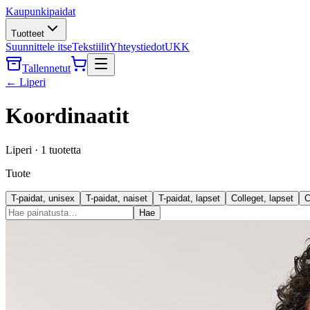
Kaupunkipaidat
Tuotteet
Suunnittele itse
Tekstiilit
Yhteystiedot
UKK
Tallennetut
←
Liperi
Koordinaatit
Liperi
·
1
tuotetta
Tuote
T-paidat, unisex
T-paidat, naiset
T-paidat, lapset
Colleget, lapset
C
Hae