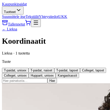
Kaupunkipaidat
Tuotteet
Suunnittele itse
Tekstiilit
Yhteystiedot
UKK
Tallennetut
←
Lieksa
Koordinaatit
Lieksa
·
1
tuotetta
Tuote
T-paidat, unisex
T-paidat, naiset
T-paidat, lapset
Colleget, lapset
Colleget, unisex
Hupparit, unisex
Kangaskassit
Hae