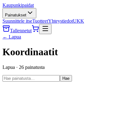
Kaupunkipaidat
Painatukset
Suunnittele itse
Tuotteet
Yhteystiedot
UKK
Tallennetut
←
Lapua
Koordinaatit
Lapua
·
26
painatusta
Hae